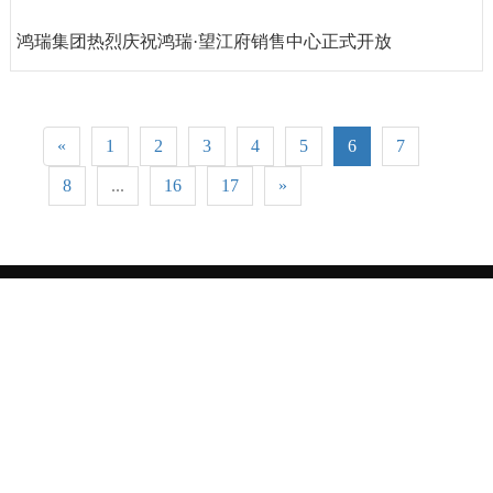
纪念红四方面军长征暨漫川关突围胜利 90周年活动在漫川关大酒店顺利召开
鸿瑞集团热烈庆祝鸿瑞·望江府销售中心正式开放
«
1
2
3
4
5
6
7