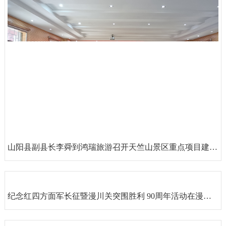
山阳县副县长李舜到鸿瑞旅游召开天竺山景区重点项目建设现场推进会